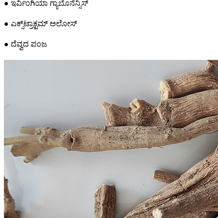
● ಇರ್ವಿಂಗಿಯಾ ಗ್ಯಾಬೊನೆನ್ಸಿಸ್
● ಎಕ್ಸ್‌ಟ್ರಾಕ್ಟಮ್ ಅಲೋಸ್
● ದೆವ್ವದ ಪಂಜ