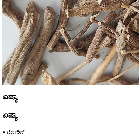
ಏಷ್ಯಾ
ಏಷ್ಯಾ
● ಬೆರ್ಬೆರಿನ್