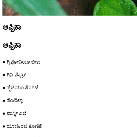
ಆಫ್ರಿಕಾ
ಆಫ್ರಿಕಾ
● ಗ್ರಿಫೋನಿಯಾ ಬೀಜ
● ಗಿನಿ ಪೆಪ್ಪರ್
● ಪೈಜಿಯಂ ತೊಗಟೆ
● ಸೆಂಟೆಲ್ಲಾ
● ಪಾರ್ಸ್ಲಿ ಎಲೆ
● ಯೋಹಿಂಬೆ ತೊಗಟೆ