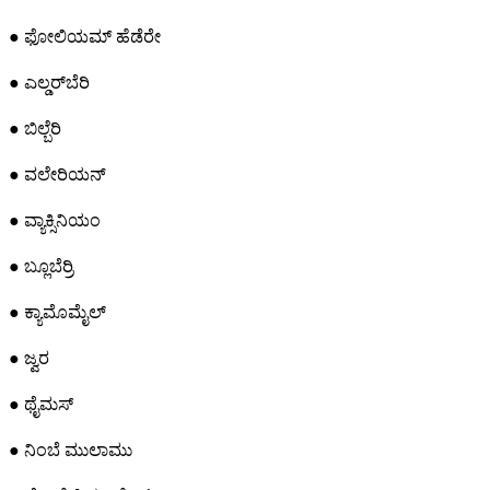
● ಫೋಲಿಯಮ್ ಹೆಡೆರೇ
● ಎಲ್ಡರ್‌ಬೆರಿ
● ಬಿಲ್ಬೆರಿ
● ವಲೇರಿಯನ್
● ವ್ಯಾಕ್ಸಿನಿಯಂ
● ಬ್ಲೂಬೆರ್ರಿ
● ಕ್ಯಾಮೊಮೈಲ್
● ಜ್ವರ
● ಥೈಮಸ್
● ನಿಂಬೆ ಮುಲಾಮು