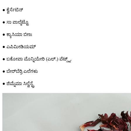
● ಕ್ವೆರ್ಸೆಟಿನ್
● ಸಾ ಪಾಲ್ಮೆಟ್ಟೊ
● ಕ್ಯಾಸಿಯಾ ಬೀಜ
● ಎಪಿಮೀಡಿಯಮ್
● ಬಕೋಪಾ ಮೊನ್ನಿಯೇರಿ (ಎಲ್.) ವೆಟ್ಸ್ಟ್.
● ಬೇರ್‌ಬೆರ್ರಿ ಎಲೆಗಳು
● ಜಿಮ್ನೆಮಾ ಸಿಲ್ವೆಸ್ಟ್ರೆ