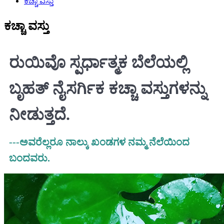
ಕಚ್ಚಾ ವಸ್ತು
ಕಚ್ಚಾ ವಸ್ತು
ರುಯಿವೊ ಸ್ಪರ್ಧಾತ್ಮಕ ಬೆಲೆಯಲ್ಲಿ
ಬೃಹತ್ ನೈಸರ್ಗಿಕ ಕಚ್ಚಾ ವಸ್ತುಗಳನ್ನು
ನೀಡುತ್ತದೆ.
---ಅವರೆಲ್ಲರೂ ನಾಲ್ಕು ಖಂಡಗಳ ನಮ್ಮ ನೆಲೆಯಿಂದ
ಬಂದವರು.